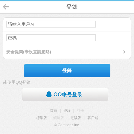
登錄
安全提問(未設置請忽略)
登錄
或使用QQ登錄
首頁
|
登錄
|
註冊
標準版
|
觸屏版
|
電腦版
|
客戶端
© Comsenz Inc.