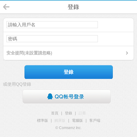
登錄
安全提問(未設置請忽略)
登錄
或使用QQ登錄
首頁
|
登錄
|
註冊
標準版
|
觸屏版
|
電腦版
|
客戶端
© Comsenz Inc.