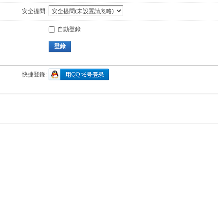
安全提問:
自動登錄
登錄
快捷登錄: