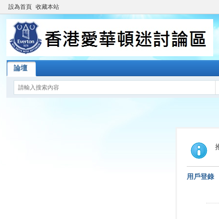
設為首頁
收藏本站
論壇
用戶登錄