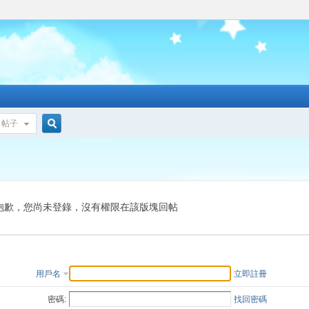
帖子
搜
索
抱歉，您尚未登錄，沒有權限在該版塊回帖
用戶名
立即註冊
密碼:
找回密碼