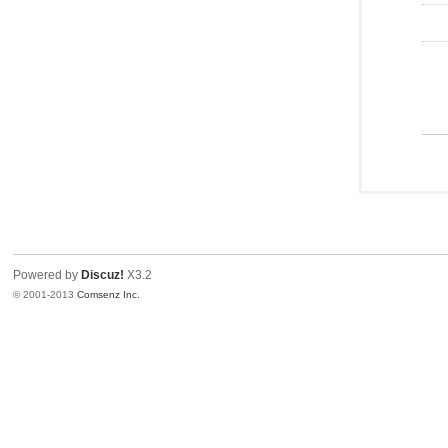
Powered by
Discuz!
X3.2
© 2001-2013
Comsenz Inc.