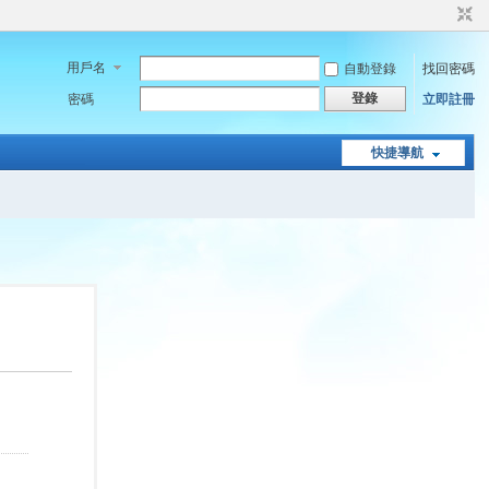
用戶名
自動登錄
找回密碼
登錄
密碼
立即註冊
快捷導航