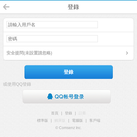
登錄
安全提問(未設置請忽略)
登錄
或使用QQ登錄
首頁
|
登錄
|
註冊
標準版
|
觸屏版
|
電腦版
|
客戶端
© Comsenz Inc.