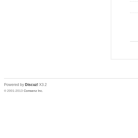
Powered by
Discuz!
X3.2
© 2001-2013
Comsenz Inc.