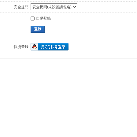
安全提問:
自動登錄
登錄
快捷登錄: