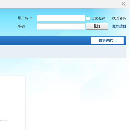
用戶名
自動登錄
找回密碼
登錄
密碼
立即註冊
快捷導航