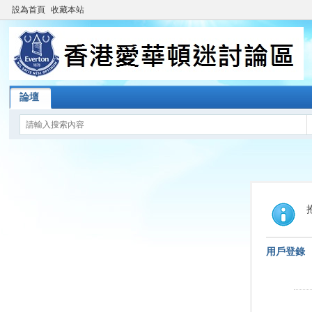
設為首頁
收藏本站
論壇
用戶登錄