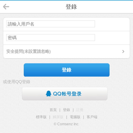
登錄
安全提問(未設置請忽略)
登錄
或使用QQ登錄
首頁
|
登錄
|
註冊
標準版
|
觸屏版
|
電腦版
|
客戶端
© Comsenz Inc.