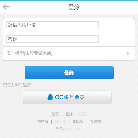
登錄
安全提問(未設置請忽略)
登錄
或使用QQ登錄
首頁
|
登錄
|
註冊
標準版
|
觸屏版
|
電腦版
|
客戶端
© Comsenz Inc.