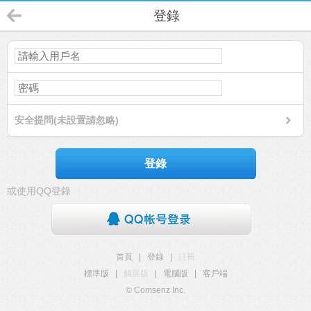
登錄
安全提問(未設置請忽略)
登錄
或使用QQ登錄
首頁
|
登錄
|
註冊
標準版
|
觸屏版
|
電腦版
|
客戶端
© Comsenz Inc.