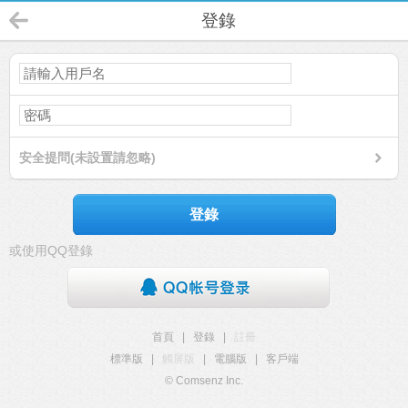
登錄
安全提問(未設置請忽略)
登錄
或使用QQ登錄
首頁
|
登錄
|
註冊
標準版
|
觸屏版
|
電腦版
|
客戶端
© Comsenz Inc.