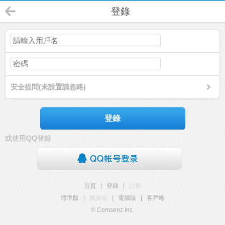
登錄
安全提問(未設置請忽略)
登錄
或使用QQ登錄
首頁
|
登錄
|
註冊
標準版
|
觸屏版
|
電腦版
|
客戶端
© Comsenz Inc.