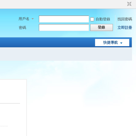
用戶名
自動登錄
找回密碼
登錄
密碼
立即註冊
快捷導航