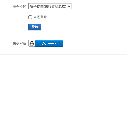
安全提問:
自動登錄
登錄
快捷登錄: