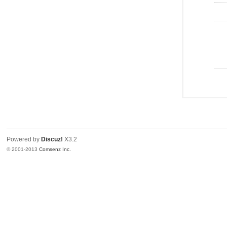
Powered by
Discuz!
X3.2
© 2001-2013
Comsenz Inc.