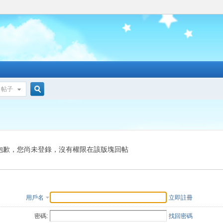
帖子
搜
索
抱歉，您尚未登錄，沒有權限在該版塊回帖
用戶名
立即註冊
密碼:
找回密碼