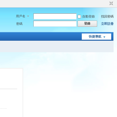
用戶名
自動登錄
找回密碼
登錄
密碼
立即註冊
快捷導航