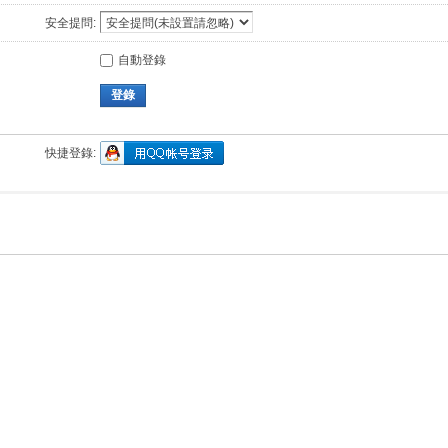
安全提問:
自動登錄
登錄
快捷登錄: