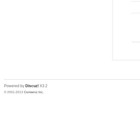
Powered by
Discuz!
X3.2
© 2001-2013
Comsenz Inc.