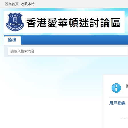
設為首頁
收藏本站
論壇
用戶登錄