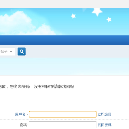
帖子
搜
索
抱歉，您尚未登錄，沒有權限在該版塊回帖
用戶名
立即註冊
密碼:
找回密碼