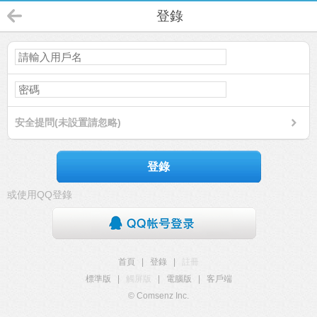
登錄
安全提問(未設置請忽略)
登錄
或使用QQ登錄
首頁
|
登錄
|
註冊
標準版
|
觸屏版
|
電腦版
|
客戶端
© Comsenz Inc.