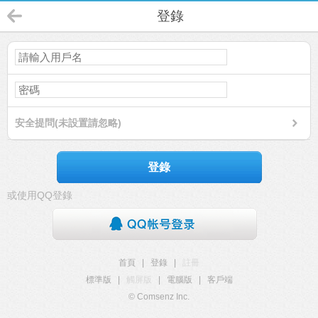
登錄
安全提問(未設置請忽略)
登錄
或使用QQ登錄
首頁
|
登錄
|
註冊
標準版
|
觸屏版
|
電腦版
|
客戶端
© Comsenz Inc.