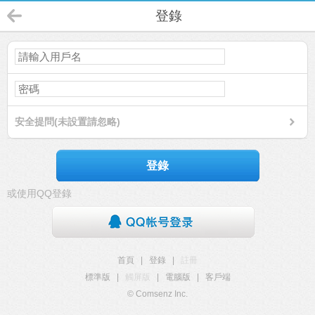
登錄
安全提問(未設置請忽略)
登錄
或使用QQ登錄
首頁
|
登錄
|
註冊
標準版
|
觸屏版
|
電腦版
|
客戶端
© Comsenz Inc.