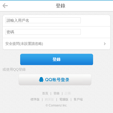
登錄
安全提問(未設置請忽略)
登錄
或使用QQ登錄
首頁
|
登錄
|
註冊
標準版
|
觸屏版
|
電腦版
|
客戶端
© Comsenz Inc.