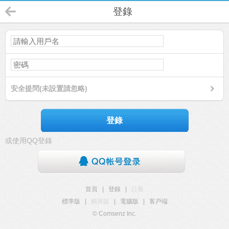
登錄
安全提問(未設置請忽略)
登錄
或使用QQ登錄
首頁
|
登錄
|
註冊
標準版
|
觸屏版
|
電腦版
|
客戶端
© Comsenz Inc.