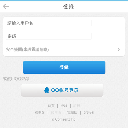
登錄
安全提問(未設置請忽略)
登錄
或使用QQ登錄
首頁
|
登錄
|
註冊
標準版
|
觸屏版
|
電腦版
|
客戶端
© Comsenz Inc.