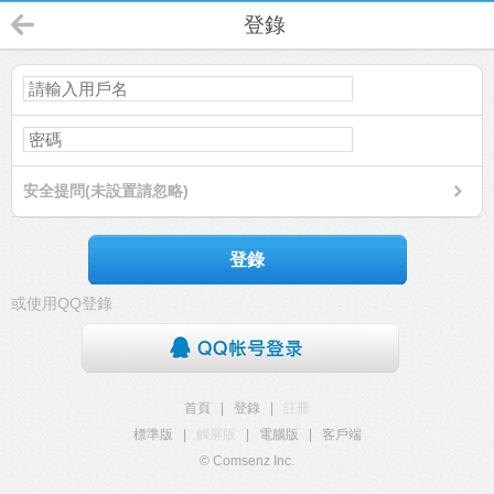
登錄
安全提問(未設置請忽略)
登錄
或使用QQ登錄
首頁
|
登錄
|
註冊
標準版
|
觸屏版
|
電腦版
|
客戶端
© Comsenz Inc.