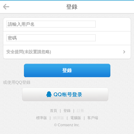
登錄
安全提問(未設置請忽略)
登錄
或使用QQ登錄
首頁
|
登錄
|
註冊
標準版
|
觸屏版
|
電腦版
|
客戶端
© Comsenz Inc.