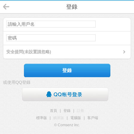
登錄
安全提問(未設置請忽略)
登錄
或使用QQ登錄
首頁
|
登錄
|
註冊
標準版
|
觸屏版
|
電腦版
|
客戶端
© Comsenz Inc.