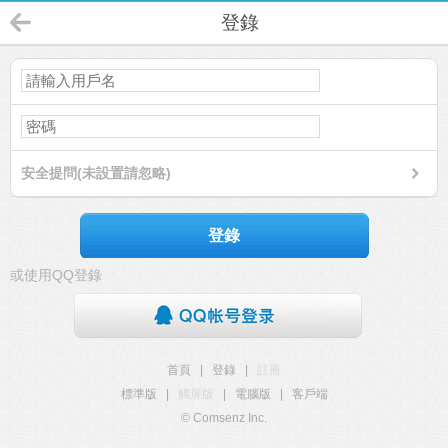
登錄
安全提問(未設置請忽略)
登錄
或使用QQ登錄
首頁
|
登錄
|
註冊
標準版
|
觸屏版
|
電腦版
|
客戶端
© Comsenz Inc.