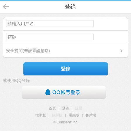
登錄
安全提問(未設置請忽略)
登錄
或使用QQ登錄
首頁
|
登錄
|
註冊
標準版
|
觸屏版
|
電腦版
|
客戶端
© Comsenz Inc.