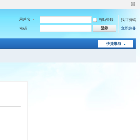
用戶名
自動登錄
找回密碼
登錄
密碼
立即註冊
快捷導航