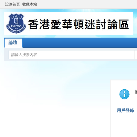
設為首頁
收藏本站
論壇
用戶登錄