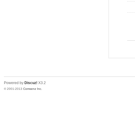
Powered by
Discuz!
X3.2
© 2001-2013
Comsenz Inc.