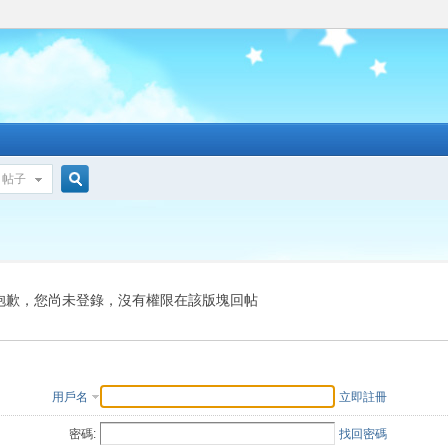
帖子
搜
索
抱歉，您尚未登錄，沒有權限在該版塊回帖
用戶名
立即註冊
密碼:
找回密碼