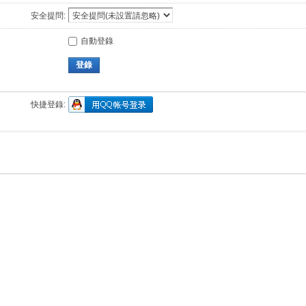
安全提問:
自動登錄
登錄
快捷登錄: