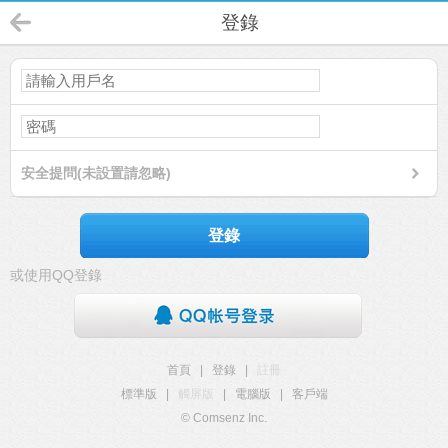
登錄
安全提問(未設置請忽略)
登錄
或使用QQ登錄
首頁
|
登錄
|
註冊
標準版
|
觸屏版
|
電腦版
|
客戶端
© Comsenz Inc.