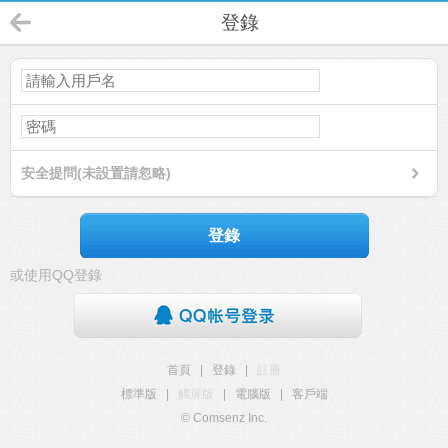
登錄
安全提問(未設置請忽略)
登錄
或使用QQ登錄
首頁
|
登錄
|
註冊
標準版
|
觸屏版
|
電腦版
|
客戶端
© Comsenz Inc.