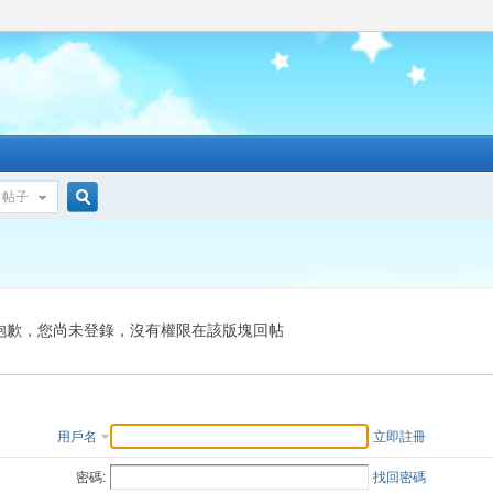
帖子
搜
索
抱歉，您尚未登錄，沒有權限在該版塊回帖
用戶名
立即註冊
密碼:
找回密碼