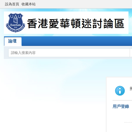
設為首頁
收藏本站
論壇
用戶登錄