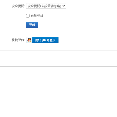
安全提問:
自動登錄
登錄
快捷登錄: