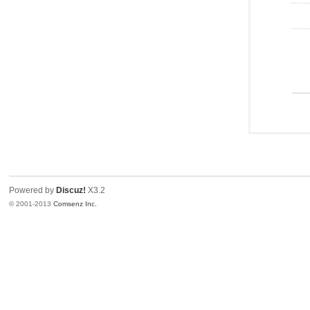
Powered by
Discuz!
X3.2
© 2001-2013
Comsenz Inc.