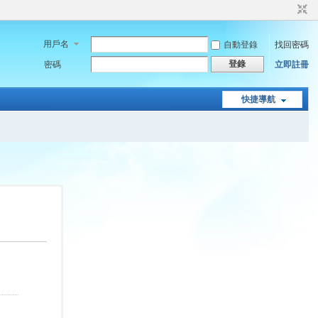
用戶名
自動登錄
找回密碼
登錄
密碼
立即註冊
快捷導航