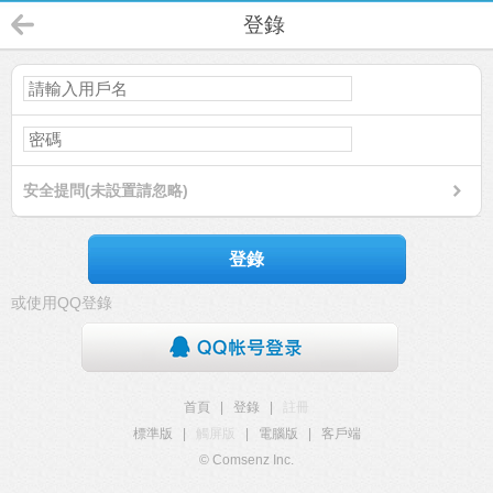
登錄
安全提問(未設置請忽略)
登錄
或使用QQ登錄
首頁
|
登錄
|
註冊
標準版
|
觸屏版
|
電腦版
|
客戶端
© Comsenz Inc.