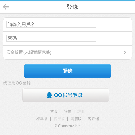
登錄
安全提問(未設置請忽略)
登錄
或使用QQ登錄
首頁
|
登錄
|
註冊
標準版
|
觸屏版
|
電腦版
|
客戶端
© Comsenz Inc.