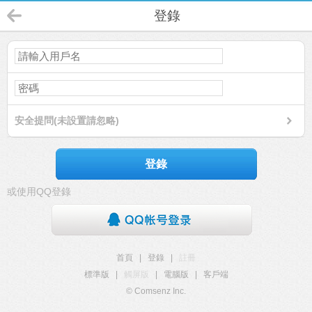
登錄
安全提問(未設置請忽略)
登錄
或使用QQ登錄
首頁
|
登錄
|
註冊
標準版
|
觸屏版
|
電腦版
|
客戶端
© Comsenz Inc.