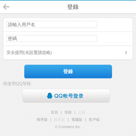
登錄
安全提問(未設置請忽略)
登錄
或使用QQ登錄
首頁
|
登錄
|
註冊
標準版
|
觸屏版
|
電腦版
|
客戶端
© Comsenz Inc.