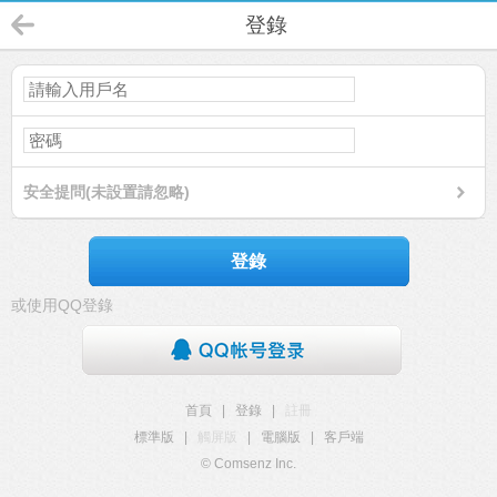
登錄
安全提問(未設置請忽略)
登錄
或使用QQ登錄
首頁
|
登錄
|
註冊
標準版
|
觸屏版
|
電腦版
|
客戶端
© Comsenz Inc.