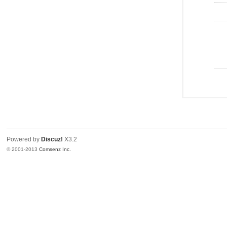
Powered by
Discuz!
X3.2
© 2001-2013
Comsenz Inc.