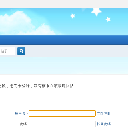
帖子
搜
索
抱歉，您尚未登錄，沒有權限在該版塊回帖
用戶名
立即註冊
密碼:
找回密碼