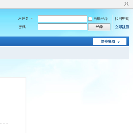
用戶名
自動登錄
找回密碼
登錄
密碼
立即註冊
快捷導航