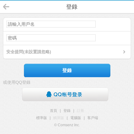
登錄
安全提問(未設置請忽略)
登錄
或使用QQ登錄
首頁
|
登錄
|
註冊
標準版
|
觸屏版
|
電腦版
|
客戶端
© Comsenz Inc.