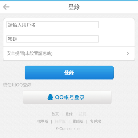
登錄
安全提問(未設置請忽略)
登錄
或使用QQ登錄
首頁
|
登錄
|
註冊
標準版
|
觸屏版
|
電腦版
|
客戶端
© Comsenz Inc.