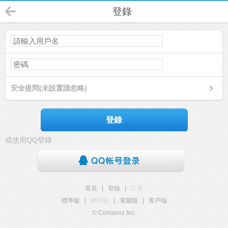
登錄
安全提問(未設置請忽略)
登錄
或使用QQ登錄
首頁
|
登錄
|
註冊
標準版
|
觸屏版
|
電腦版
|
客戶端
© Comsenz Inc.