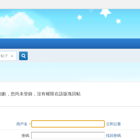
帖子
搜
索
抱歉，您尚未登錄，沒有權限在該版塊回帖
用戶名
立即註冊
密碼:
找回密碼