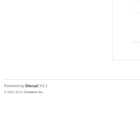
Powered by
Discuz!
X3.2
© 2001-2013
Comsenz Inc.