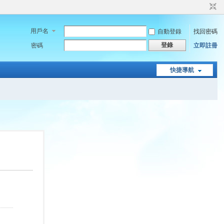
用戶名
自動登錄
找回密碼
登錄
密碼
立即註冊
快捷導航