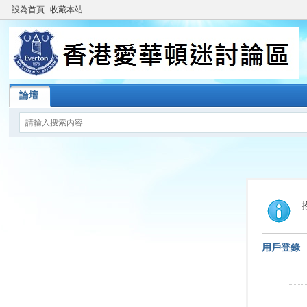
設為首頁
收藏本站
論壇
用戶登錄