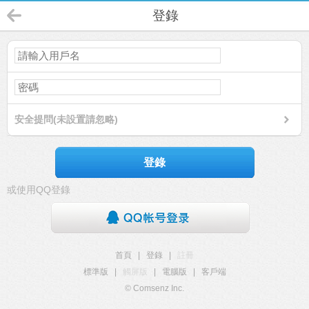
登錄
安全提問(未設置請忽略)
登錄
或使用QQ登錄
首頁
|
登錄
|
註冊
標準版
|
觸屏版
|
電腦版
|
客戶端
© Comsenz Inc.