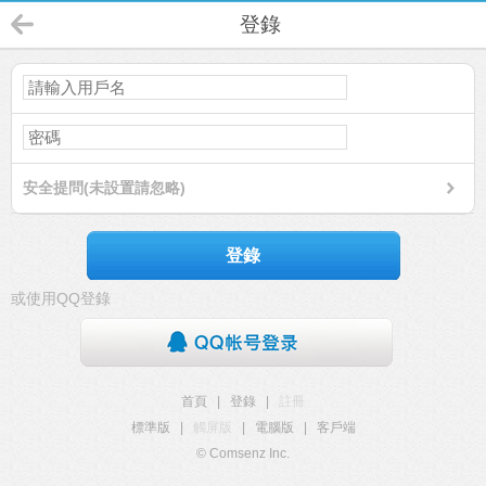
登錄
安全提問(未設置請忽略)
登錄
或使用QQ登錄
首頁
|
登錄
|
註冊
標準版
|
觸屏版
|
電腦版
|
客戶端
© Comsenz Inc.