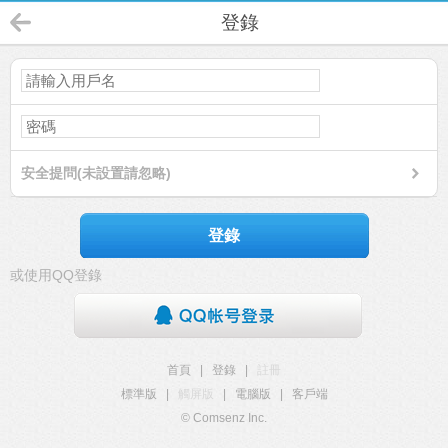
登錄
安全提問(未設置請忽略)
登錄
或使用QQ登錄
首頁
|
登錄
|
註冊
標準版
|
觸屏版
|
電腦版
|
客戶端
© Comsenz Inc.