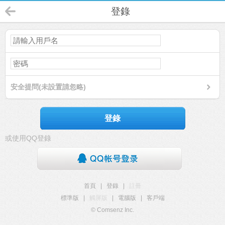
登錄
安全提問(未設置請忽略)
登錄
或使用QQ登錄
首頁
|
登錄
|
註冊
標準版
|
觸屏版
|
電腦版
|
客戶端
© Comsenz Inc.