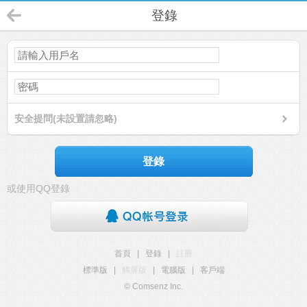
登錄
安全提問(未設置請忽略)
登錄
或使用QQ登錄
首頁
|
登錄
|
註冊
標準版
|
觸屏版
|
電腦版
|
客戶端
© Comsenz Inc.