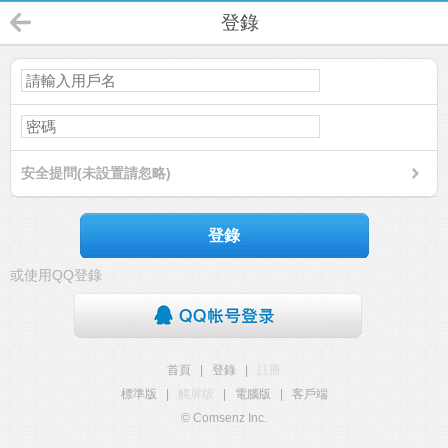
登錄
安全提問(未設置請忽略)
登錄
或使用QQ登錄
首頁
|
登錄
|
註冊
標準版
|
觸屏版
|
電腦版
|
客戶端
© Comsenz Inc.