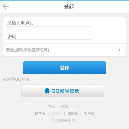
登錄
安全提問(未設置請忽略)
登錄
或使用QQ登錄
首頁
|
登錄
|
註冊
標準版
|
觸屏版
|
電腦版
|
客戶端
© Comsenz Inc.