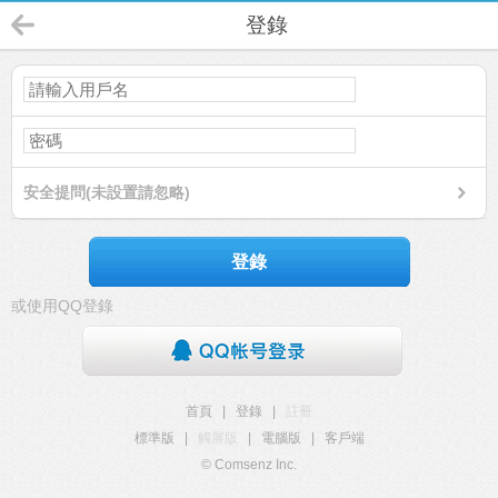
登錄
安全提問(未設置請忽略)
登錄
或使用QQ登錄
首頁
|
登錄
|
註冊
標準版
|
觸屏版
|
電腦版
|
客戶端
© Comsenz Inc.