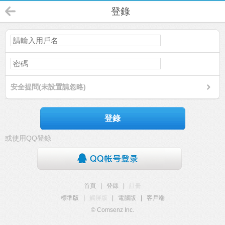
登錄
安全提問(未設置請忽略)
登錄
或使用QQ登錄
首頁
|
登錄
|
註冊
標準版
|
觸屏版
|
電腦版
|
客戶端
© Comsenz Inc.