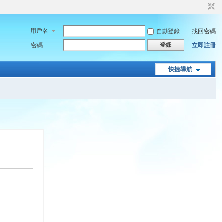
用戶名
自動登錄
找回密碼
登錄
密碼
立即註冊
快捷導航