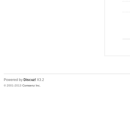
Powered by
Discuz!
X3.2
© 2001-2013
Comsenz Inc.