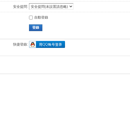
安全提問:
自動登錄
登錄
快捷登錄: