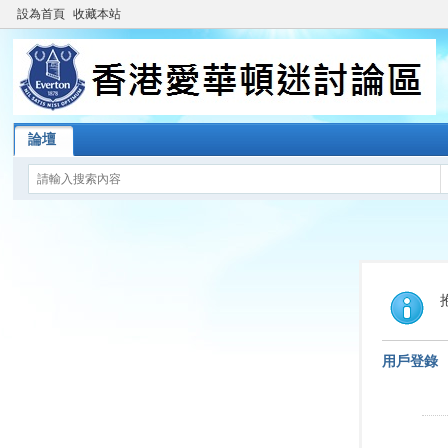
設為首頁
收藏本站
論壇
用戶登錄