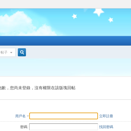
帖子
搜
索
抱歉，您尚未登錄，沒有權限在該版塊回帖
用戶名
立即註冊
密碼:
找回密碼