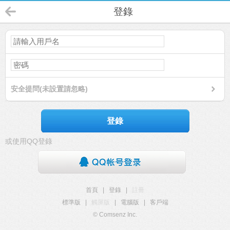
登錄
安全提問(未設置請忽略)
登錄
或使用QQ登錄
首頁
|
登錄
|
註冊
標準版
|
觸屏版
|
電腦版
|
客戶端
© Comsenz Inc.