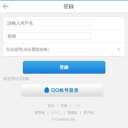
登錄
安全提問(未設置請忽略)
登錄
或使用QQ登錄
首頁
|
登錄
|
註冊
標準版
|
觸屏版
|
電腦版
|
客戶端
© Comsenz Inc.