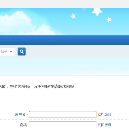
帖子
搜
索
抱歉，您尚未登錄，沒有權限在該版塊回帖
用戶名
立即註冊
密碼:
找回密碼