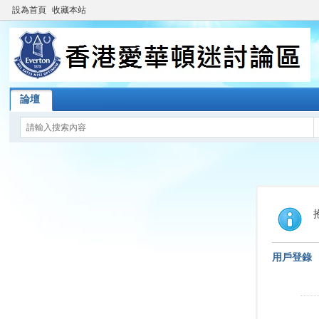
設為首頁
收藏本站
論壇
用戶登錄