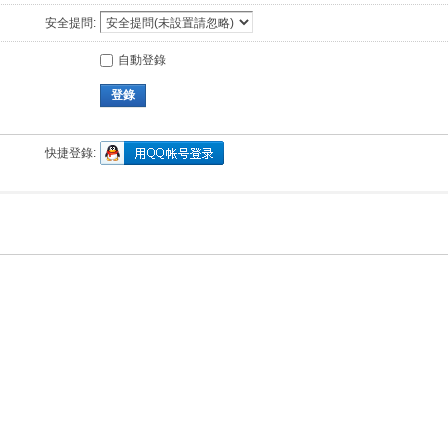
安全提問:
自動登錄
登錄
快捷登錄: