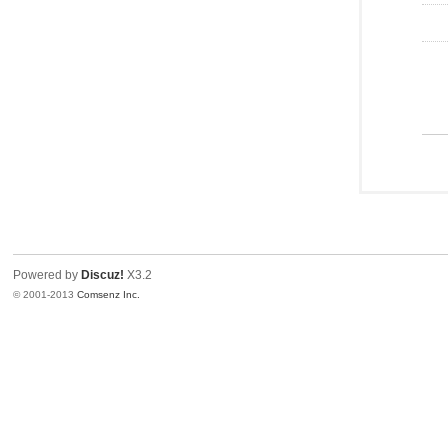
Powered by
Discuz!
X3.2
© 2001-2013
Comsenz Inc.