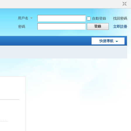
用戶名
自動登錄
找回密碼
登錄
密碼
立即註冊
快捷導航